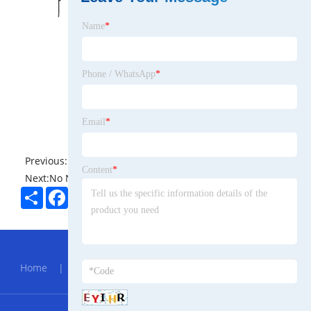
Name
*
Phone / WhatsApp
*
Email
*
Previous:
No News
Content
*
Next:
No News
Share
Facebook
Twitter
Pinterest
LinkedIn
Hot Menu
Home
|
About Us
|
Products
|
News
|
Send
Inquiry
|
Contact Us